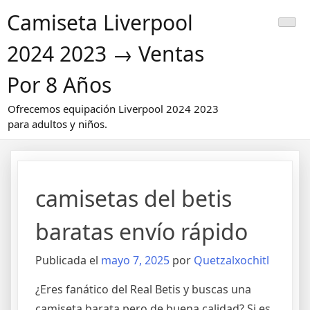
Saltar
Camiseta Liverpool
al
contenido
2024 2023 → Ventas
Por 8 Años
Ofrecemos equipación Liverpool 2024 2023
para adultos y niños.
camisetas del betis
baratas envío rápido
Publicada el
mayo 7, 2025
por
Quetzalxochitl
¿Eres fanático del Real Betis y buscas una
camiseta barata pero de buena calidad? Si es