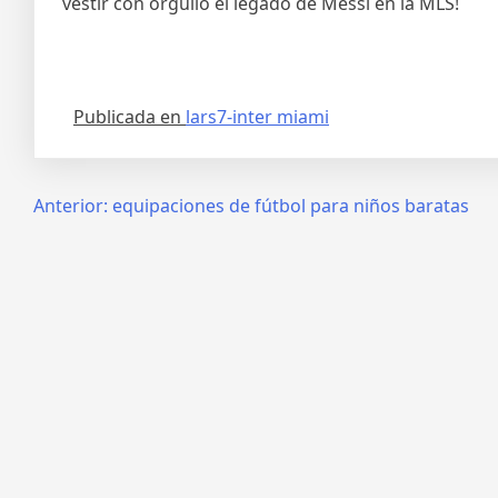
vestir con orgullo el legado de Messi en la MLS!
Publicada en
lars7-inter miami
Navegación
Anterior:
equipaciones de fútbol para niños baratas
de
entradas