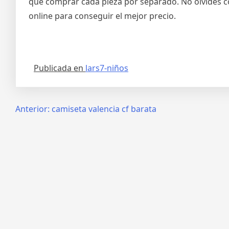
que comprar cada pieza por separado. No olvides c
online para conseguir el mejor precio.
Publicada en
lars7-niños
Navegación
Anterior:
camiseta valencia cf barata
de
entradas